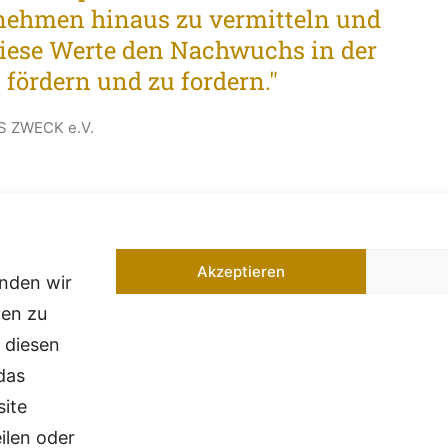
nehmen hinaus zu vermitteln und
iese Werte den Nachwuchs in der
 fördern und zu fordern."
SS ZWECK e.V.
Akzeptieren
enden wir
nen zu
akt
Empfehlung
 diesen
das
on: 0170 2249696
Besuchen Sie
site
l:
info@reiss-zweck.com
in Bad Lieben
ilen oder