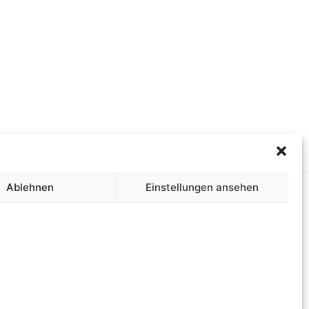
Ablehnen
Einstellungen ansehen
 auch die Südbrandenburgische Orgelakademie
werda