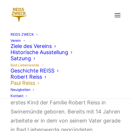
REISS ZWECK
Verein
Ziele des Vereins
Historische Ausstellung
Paul Reiss:
Satzung
Die zweite Generation – Sohn,
Bad Liebenwerda
Geschichte REISS
Teilhaber und Manager
Robert Reiss
Paul Reiss
Neuigkeiten
Paul Reiss wurde am 16. Dezember 1868 als
Kontakt
erstes Kind der Familie Robert Reiss in
Swinemünde geboren. Bereits mit 14 Jahren
arbeitete er in dem von seinem Vater gerade
in Bad Liebenwerda gegründeten