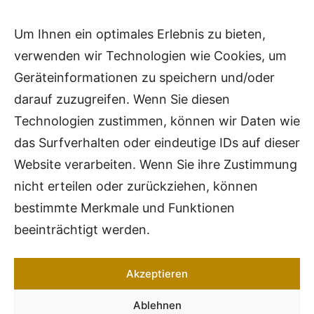
Südring 6
Um Ihnen ein optimales Erlebnis zu bieten,
04924 Bad Liebenwerda
verwenden wir Technologien wie Cookies, um
Geräteinformationen zu speichern und/oder
Kontakt
darauf zuzugreifen. Wenn Sie diesen
Technologien zustimmen, können wir Daten wie
Telefon: 0170 2249696
das Surfverhalten oder eindeutige IDs auf dieser
E-Mail:
info@reiss-zweck.com
Website verarbeiten. Wenn Sie ihre Zustimmung
nicht erteilen oder zurückziehen, können
Empfehlung
bestimmte Merkmale und Funktionen
beeinträchtigt werden.
Besuchen Sie auch die
Südbrandenburgische Orgelakademie in
Bad Liebenwerda
Akzeptieren
Ablehnen