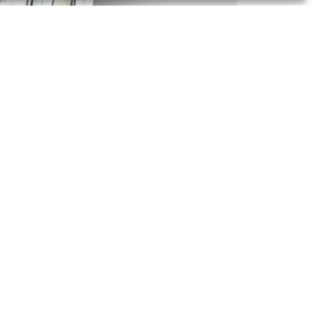
2“ hat der Vorsitzende des REISS
itrag fokussiert auf das Leben und
on Arbeitsgemeinschaft für
NEXT