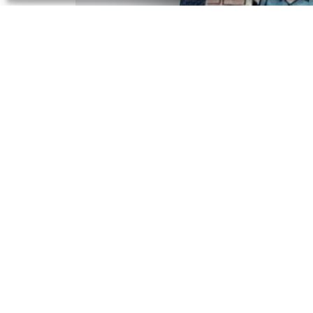
Für den „Heimatkalender Nr. 67 für das
ZWECK e.V. den ersten Teil zur Geschich
Wirken des Firmengründers Robert Reiss
Heimatkunde e.V. Bad Liebenwerda her
PREV