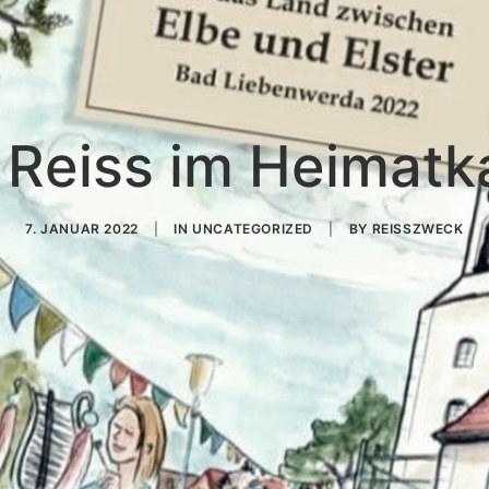
 Reiss im Heimatk
7. JANUAR 2022
|
IN
UNCATEGORIZED
|
BY
REISSZWECK