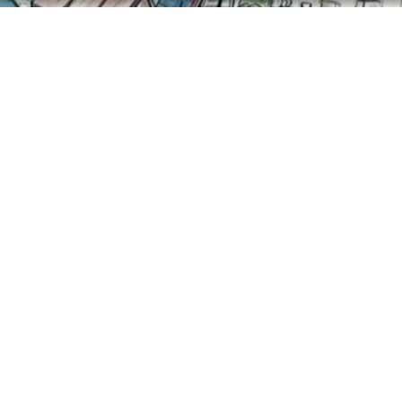
 Land zwischen Elbe und Elster, Bad Liebenwerda 202
te der Firma REISS beigesteuert. Der ausführliche Be
. Der „Heimatkalender“ erscheint jährlich und wird v
ausgegeben.